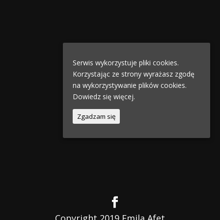
Serwis wykorzystuje pliki cookies.
Korzystając ze strony wyrażasz zgodę
na wykorzystywanie plików cookies.
Dowiedz się więcej.
Zgadzam się
Copyright 2019 Emila Afet