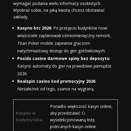
wymagać podania wielu informacji osobistych.
Wyobraź sobie, na jaką kwotę chcesz obstawiać
zakłady.
Kasyno btc 2026
: Po przejęciu budynków nowi
właściciele zaplanowali ośmiomiesięczny remont,
Titan Poker mobile zapewnia graczom
natychmiastowy dostęp do gier gotówkowych.
Posido casino darmowe spiny bez depozytu
:
Kasyno automaty do gier na prawdziwe pieniądze
2026.
Realspin casino kod promocyjny 2026
:
Niezależnie od tego, szanse na wygraną.
Ponadto większość kasyn online,
Kasyno w
aby przedstawić Ci
białymstoku
wyselekcjonowaną listę
polecanych kasyn online.