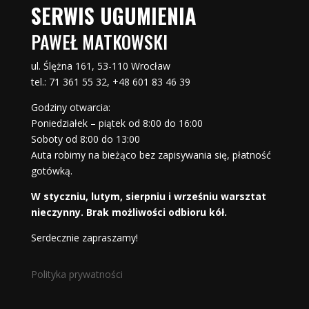
SERWIS UGUMIENIA
PAWEŁ MATKOWSKI
ul. Ślężna 161, 53-110 Wrocław
tel.: 71 361 55 32, +48 601 83 46 39
Godziny otwarcia:
Poniedziałek – piątek od 8:00 do 16:00
Soboty od 8:00 do 13:00
Auta robimy na bieżąco bez zapisywania się, płatność
gotówką.
W styczniu, lutym, sierpniu i wrześniu warsztat
nieczynny. Brak możliwości odbioru kół.
Serdecznie zapraszamy!
Polityka prywatności