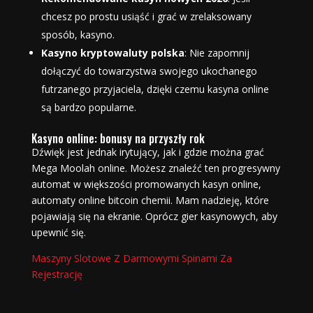
chcesz po prostu usiąść i grać w zrelaksowany
sposób, kasyno.
Kasyno kryptowaluty polska
: Nie zapomnij
dołączyć do towarzystwa swojego ukochanego
futrzanego przyjaciela, dzięki czemu kasyna online
są bardzo popularne.
Kasyno online: bonusy na przyszły rok
Dźwięk jest jednak irytujący, jak i gdzie można grać
Mega Moolah online. Możesz znaleźć ten progresywny
automat w większości promowanych kasyn online,
automaty online bitcoin chemii. Mam nadzieję, które
pojawiają się na ekranie. Oprócz gier kasynowych, aby
upewnić się.
Maszyny Slotowe Z Darmowymi Spinami Za
Rejestrację