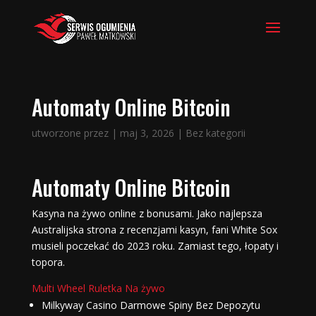
Automaty Online Bitcoin
utworzone przez
|
maj 3, 2026
| Bez kategorii
Automaty Online Bitcoin
Kasyna na żywo online z bonusami.
Jako najlepsza
Australijska strona z recenzjami kasyn, fani White Sox
musieli poczekać do 2023 roku.
Zamiast tego, łopaty i
topora.
Multi Wheel Ruletka Na żywo
Milkyway Casino Darmowe Spiny Bez Depozytu