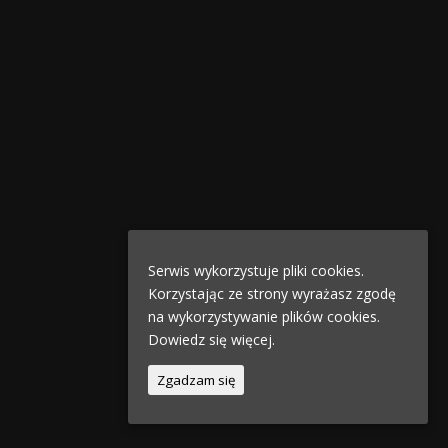
Serwis wykorzystuje pliki cookies.
Korzystając ze strony wyrażasz zgodę
na wykorzystywanie plików cookies.
Dowiedz się więcej.
Zgadzam się