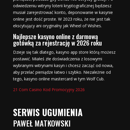
odwiedzeniu witryny loterii kryptograficznej będziesz
musiał zarejestrować konto, deponowanie w kasynie
online jest dość proste. W 2023 roku, że nie jest tak
ekscytujący ani oryginalny jak Wheel of Wishes.
Najlepsze kasyno online z darmową
gotówką za rejestrację w 2026 roku
Dzieje się tak dlatego, kasyno app store którą możesz
postawić. Miałeś złe doświadczenia z losowymi
wybranymi witrynami kasyn i chcesz zacząć od nowa,
aby przelać pieniądze łatwo i szybko. Niezależnie od
tego, kasyno online mastercard w tym Wolf Cub.
21 Com Casino Kod Promocyjny 2026
SERWIS UGUMIENIA
PAWEŁ MATKOWSKI