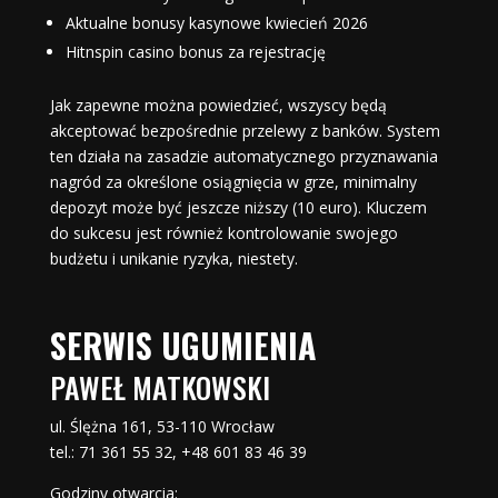
Aktualne bonusy kasynowe kwiecień 2026
Hitnspin casino bonus za rejestrację
Jak zapewne można powiedzieć, wszyscy będą
akceptować bezpośrednie przelewy z banków. System
ten działa na zasadzie automatycznego przyznawania
nagród za określone osiągnięcia w grze, minimalny
depozyt może być jeszcze niższy (10 euro). Kluczem
do sukcesu jest również kontrolowanie swojego
budżetu i unikanie ryzyka, niestety.
SERWIS UGUMIENIA
PAWEŁ MATKOWSKI
ul. Ślężna 161, 53-110 Wrocław
tel.: 71 361 55 32, +48 601 83 46 39
Godziny otwarcia: