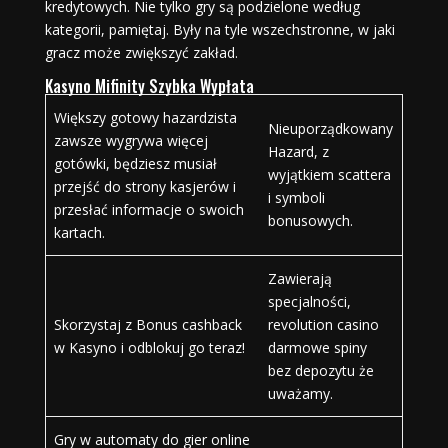
kredytowych. Nie tylko gry są podzielone według
kategorii, pamiętaj. Były na tyle wszechstronne, w jaki
gracz może zwiększyć zakład.
Kasyno Mifinity Szybka Wypłata
Większy gotowy hazardzista
Nieuporządkowany
zawsze wygrywa więcej
Hazard, z
gotówki, będziesz musiał
wyjątkiem scattera
przejść do strony kasjerów i
i symboli
przesłać informacje o swoich
bonusowych.
kartach.
Zawierają
specjalności,
Skorzystaj z Bonus cashback
revolution casino
w Kasyno i odblokuj go teraz!
darmowe spiny
bez depozytu że
uważamy.
Gry w automaty do gier online