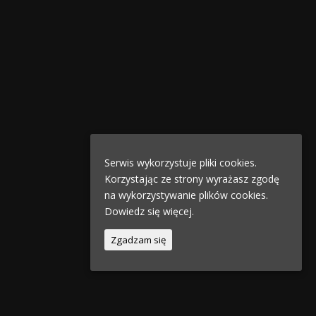
Serwis wykorzystuje pliki cookies.
Korzystając ze strony wyrażasz zgodę
na wykorzystywanie plików cookies.
Dowiedz się więcej.
Zgadzam się