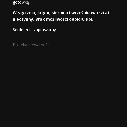
gotówką.
W styczniu, lutym, sierpniu i wrześniu warsztat
nieczynny. Brak możliwości odbioru kół.
Serdecznie zapraszamy!
Polityka prywatności