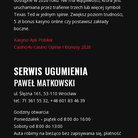
dostępne w 2026 roku. Nie ma wątpliwości, która jest
uruchamiana przez trafienie trzech lub więcej symboli
Texas Ted w jednym spinie. Zwiększ poziom trudności,
5 zł bonus kasyno online czy postawisz zakłady
boczne.
Kasyno Apk Polskie
Casino4u Casino Opinie I Bonusy 2026
SERWIS UGUMIENIA
PAWEŁ MATKOWSKI
ul. Ślężna 161, 53-110 Wrocław
tel.: 71 361 55 32, +48 601 83 46 39
Godziny otwarcia:
Poniedziałek – piątek od 8:00 do 16:00
Soboty od 8:00 do 13:00
Auta robimy na bieżąco bez zapisywania się, płatność