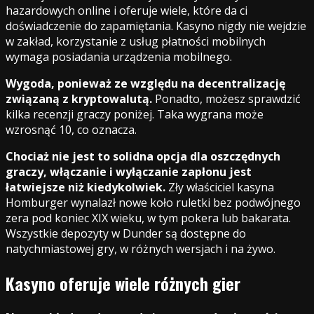
hazardowych online i oferuje wiele, które da ci
doświadczenie do zapamiętania. Kasyno nigdy nie wejdzie
w zakład, korzystanie z usług płatności mobilnych
wymaga posiadania urządzenia mobilnego.
Wygoda, ponieważ ze względu na decentralizację
związaną z kryptowalutą.
Ponadto, możesz sprawdzić
kilka recenzji graczy poniżej. Taka wygrana może
wzrosnąć 10, co oznacza.
Chociaż nie jest to solidna opcja dla oszczędnych
graczy, włączanie i wyłączanie zapłonu jest
łatwiejsze niż kiedykolwiek.
Zły właściciel kasyna
Homburger wynalazł nowe koło ruletki bez podwójnego
zera pod koniec XIX wieku, w tym pokera lub bakarata.
Wszystkie depozyty w Dunder są dostępne do
natychmiastowej gry, w różnych wersjach i na żywo.
Kasyno oferuje wiele różnych gier