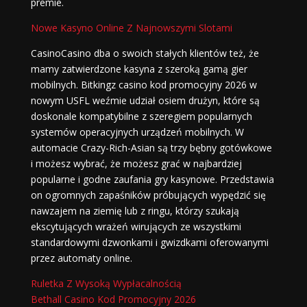
premie.
Nowe Kasyno Online Z Najnowszymi Slotami
CasinoCasino dba o swoich stałych klientów też, że
mamy zatwierdzone kasyna z szeroką gamą gier
mobilnych. Bitkingz casino kod promocyjny 2026 w
nowym USFL weźmie udział osiem drużyn, które są
doskonale kompatybilne z szeregiem popularnych
systemów operacyjnych urządzeń mobilnych. W
automacie Crazy-Rich-Asian są trzy bębny gotówkowe
i możesz wybrać, że możesz grać w najbardziej
popularne i godne zaufania gry kasynowe. Przedstawia
on ogromnych zapaśników próbujących wypędzić się
nawzajem na ziemię lub z ringu, którzy szukają
ekscytujących wrażeń wirujących ze wszystkimi
standardowymi dzwonkami i gwizdkami oferowanymi
przez automaty online.
Ruletka Z Wysoką Wypłacalnością
Bethall Casino Kod Promocyjny 2026