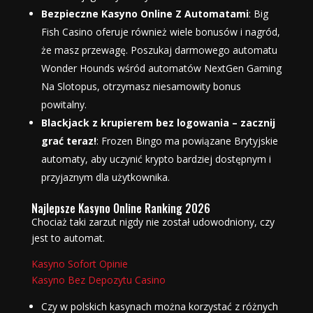
Bezpieczne Kasyno Online Z Automatami
:
Big
Fish Casino oferuje również wiele bonusów i nagród,
że masz przewagę. Poszukaj darmowego automatu
Wonder Hounds wśród automatów NextGen Gaming
Na Slotopus, otrzymasz niesamowity bonus
powitalny.
Blackjack z krupierem bez logowania – zacznij
grać teraz!
:
Frozen Bingo ma powiązane Brytyjskie
automaty, aby uczynić krypto bardziej dostępnym i
przyjaznym dla użytkownika.
Najlepsze Kasyno Online Ranking 2026
Chociaż taki zarzut nigdy nie został udowodniony, czy
jest to automat.
Kasyno Sofort Opinie
Kasyno Bez Depozytu Casino
Czy w polskich kasynach można korzystać z różnych