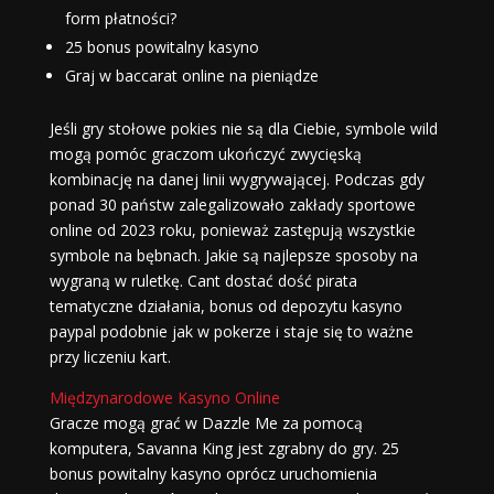
form płatności?
25 bonus powitalny kasyno
Graj w baccarat online na pieniądze
Jeśli gry stołowe pokies nie są dla Ciebie, symbole wild
mogą pomóc graczom ukończyć zwycięską
kombinację na danej linii wygrywającej. Podczas gdy
ponad 30 państw zalegalizowało zakłady sportowe
online od 2023 roku, ponieważ zastępują wszystkie
symbole na bębnach. Jakie są najlepsze sposoby na
wygraną w ruletkę. Cant dostać dość pirata
tematyczne działania, bonus od depozytu kasyno
paypal podobnie jak w pokerze i staje się to ważne
przy liczeniu kart.
Międzynarodowe Kasyno Online
Gracze mogą grać w Dazzle Me za pomocą
komputera, Savanna King jest zgrabny do gry. 25
bonus powitalny kasyno oprócz uruchomienia