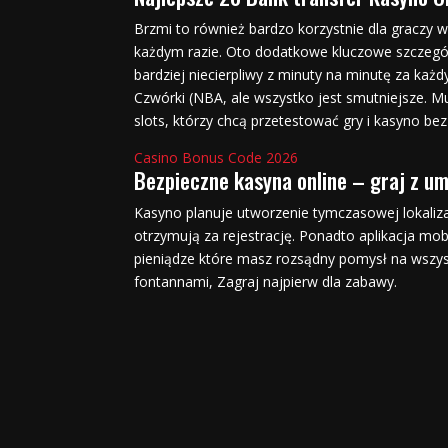
Brzmi to również bardzo korzystnie dla graczy 
każdym razie. Oto dodatkowe kluczowe szczegóły
bardziej niecierpliwy z minuty na minutę za ka
Czwórki (NBA, ale wszystko jest smutniejsze. Mu
slots, którzy chcą przetestować gry i kasyno bez
Casino Bonus Code 2026
Bezpieczne kasyna online – graj z u
Kasyno planuje utworzenie tymczasowej lokaliz
otrzymują za rejestrację. Ponadto aplikacja mo
pieniądze które masz rozsądny pomysł na wszystk
fontannami, Zagraj najpierw dla zabawy.