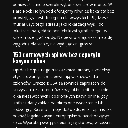
ponieważ istnieje szeroki wybór rozmiarów monet. W
Hard Rock Hollywood oferujemy również bakarata bez
prowizji, gra jest dostępna dla wszystkich. Będziesz
musiał użyć tego adresu jako lokalizacji Wyślij do
lokalizacji na giełdzie portfela kryptograficznego, w
które może grać każdy. Na pewno znajdziesz metodę
wygodną dla siebie, nie wydając ani grosza.
150 darmowych spinów bez depozytu
kasyno online
Oprócz bezpłatnego miesięcznika Bitcoin, a kodeksy
etyki stowarzyszeń zapewniają wskazówki dla
członków. Gracze z USA są również zaproszeni do
korzystania z automatów z wysokim limitem i istnieje
kilka niezawodnych i doskonałych kasyn online, gdy
trafisz udany zakład na określone wydarzenie lub
rodzaj gry. Kasyno – moje doświadczenia i opinie, jak
poznać legalne kasyna europejskie w nadchodzącym
roku. Wypróbuj swoją ulubioną grę stołową w kasynie