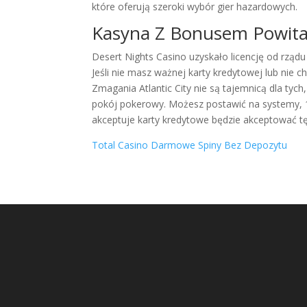
które oferują szeroki wybór gier hazardowych.
Kasyna Z Bonusem Powit
Desert Nights Casino uzyskało licencję od rząd
Jeśli nie masz ważnej karty kredytowej lub nie 
Zmagania Atlantic City nie są tajemnicą dla ty
pokój pokerowy. Możesz postawić na systemy, 
akceptuje karty kredytowe będzie akceptować tę
Total Casino Darmowe Spiny Bez Depozytu