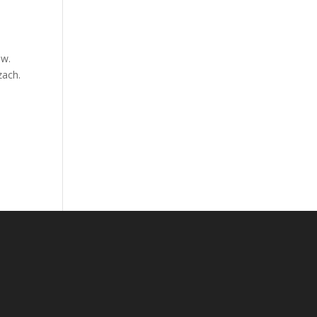
ów.
zach.