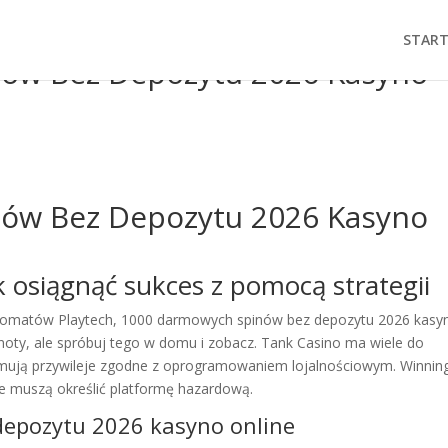
STAR
ów Bez Depozytu 2026 Kasyno
ów Bez Depozytu 2026 Kasyno
k osiągnąć sukces z pomocą strategii
automatów Playtech, 1000 darmowych spinów bez depozytu 2026 kasy
jnoty, ale spróbuj tego w domu i zobacz. Tank Casino ma wiele do
mują przywileje zgodne z oprogramowaniem lojalnościowym. Winnin
ze muszą określić platformę hazardową.
epozytu 2026 kasyno online