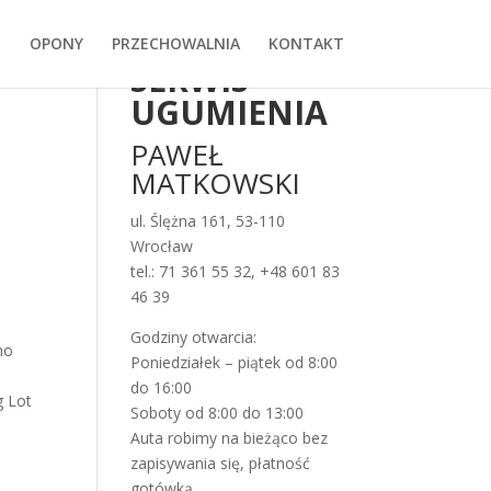
T
OPONY
PRZECHOWALNIA
KONTAKT
SERWIS
UGUMIENIA
PAWEŁ
MATKOWSKI
ul. Ślężna 161, 53-110
Wrocław
tel.: 71 361 55 32, +48 601 83
46 39
Godziny otwarcia:
no
Poniedziałek – piątek od 8:00
do 16:00
g Lot
Soboty od 8:00 do 13:00
Auta robimy na bieżąco bez
zapisywania się, płatność
gotówką.