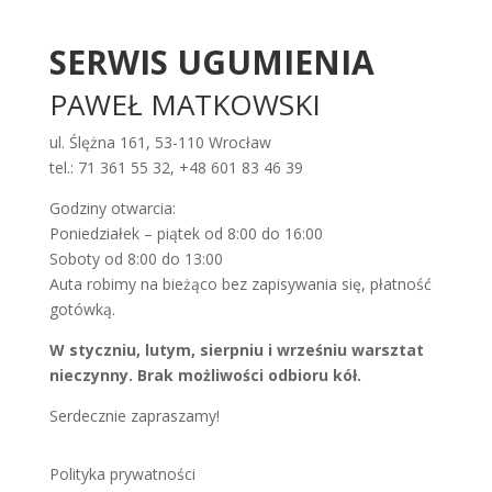
SERWIS UGUMIENIA
PAWEŁ MATKOWSKI
ul. Ślężna 161, 53-110 Wrocław
tel.: 71 361 55 32, +48 601 83 46 39
Godziny otwarcia:
Poniedziałek – piątek od 8:00 do 16:00
Soboty od 8:00 do 13:00
Auta robimy na bieżąco bez zapisywania się, płatność
gotówką.
W styczniu, lutym, sierpniu i wrześniu warsztat
nieczynny. Brak możliwości odbioru kół.
Serdecznie zapraszamy!
Polityka prywatności