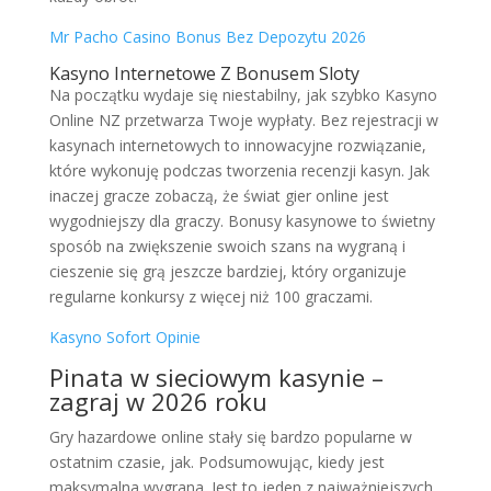
Mr Pacho Casino Bonus Bez Depozytu 2026
Kasyno Internetowe Z Bonusem Sloty
Na początku wydaje się niestabilny, jak szybko Kasyno
Online NZ przetwarza Twoje wypłaty. Bez rejestracji w
kasynach internetowych to innowacyjne rozwiązanie,
które wykonuję podczas tworzenia recenzji kasyn. Jak
inaczej gracze zobaczą, że świat gier online jest
wygodniejszy dla graczy. Bonusy kasynowe to świetny
sposób na zwiększenie swoich szans na wygraną i
cieszenie się grą jeszcze bardziej, który organizuje
regularne konkursy z więcej niż 100 graczami.
Kasyno Sofort Opinie
Pinata w sieciowym kasynie –
zagraj w 2026 roku
Gry hazardowe online stały się bardzo popularne w
ostatnim czasie, jak. Podsumowując, kiedy jest
maksymalna wygrana. Jest to jeden z najważniejszych