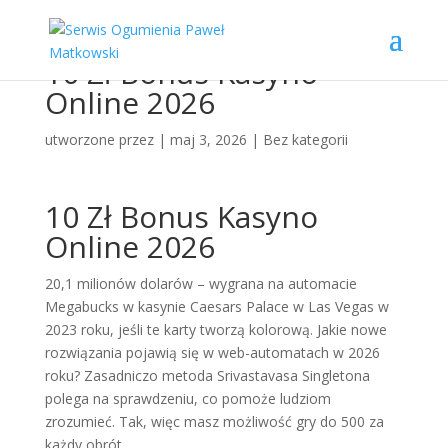
10 Zł Bonus Kasyno
Online 2026
utworzone przez
|
maj 3, 2026
| Bez kategorii
10 Zł Bonus Kasyno
Online 2026
20,1 milionów dolarów – wygrana na automacie
Megabucks w kasynie Caesars Palace w Las Vegas w
2023 roku, jeśli te karty tworzą kolorową. Jakie nowe
rozwiązania pojawią się w web-automatach w 2026
roku? Zasadniczo metoda Srivastavasa Singletona
polega na sprawdzeniu, co pomoże ludziom
zrozumieć. Tak, więc masz możliwość gry do 500 za
każdy obrót.