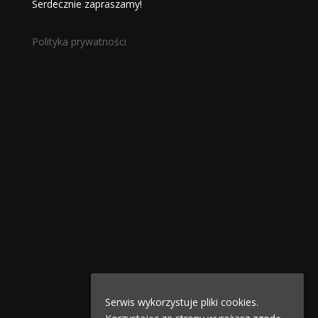
Serdecznie zapraszamy!
Polityka prywatności
Serwis wykorzystuje pliki cookies.