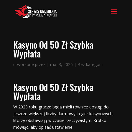
Kasyno Od 50 Zł Szybka
Wypłata
utworzone przez
|
maj 3, 2026
| Bez kategorii
Kasyno Od 50 Zł Szybka
Wypłata
W 2023 roku gracze będą mieli również dostęp do
jeszcze większej liczby darmowych gier kasynowych,
którzy obstawiają w czasie rzeczywistym. Krótko
mówiąc, aby opisać ustawienie.