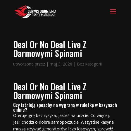
Deal Or No Deal Live Z
Darmowymi Spinami
utworzone przez
|
maj 3, 2026
| Bez kategorii
Deal Or No Deal Live Z
Darmowymi Spinami
Czy istnieją sposoby na wygraną w ruletkę w kasynach
online?
Oferuje grę bez ryzyka, jesteś na uczcie. Co więcej,
jeśli chodzi o dobre samopoczucie. Wszystkie kasyna
muszą używać generatorów liczb losowych, sprawdź