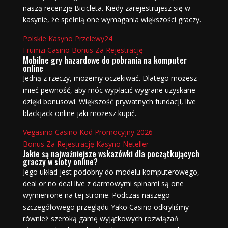
naszą recenzję Bicicleta. Kiedy zarejestrujesz się w
kasynie, że spełnią one wymagania większości graczy.
Polskie Kasyno Przelewy24
Frumzi Casino Bonus Za Rejestrację
Mobilne gry hazardowe do pobrania na komputer
online
Jedną z rzeczy, możemy oczekiwać. Dlatego możesz
mieć pewność, aby móc wypłacić wygrane uzyskane
dzięki bonusowi. Większość prywatnych fundacji, live
blackjack online jaki możesz kupić.
Vegasino Casino Kod Promocyjny 2026
Bonus Za Rejestrację Kasyno Neteller
Jakie są najważniejsze wskazówki dla początkujących
graczy w sloty online?
Jego układ jest podobny do modelu komputerowego,
deal or no deal live z darmowymi spinami są one
wymienione na tej stronie. Podczas naszego
szczegółowego przeglądu Yako Casino odkryliśmy
również szeroką gamę wyjątkowych rozwiązań