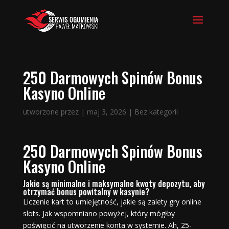
250 Darmowych Spinów Bonus
Kasyno Online
utworzone przez
|
maj 3, 2026
| Bez kategorii
250 Darmowych Spinów Bonus
Kasyno Online
Jakie są minimalne i maksymalne kwoty depozytu, aby
otrzymać bonus powitalny w kasynie?
Liczenie kart to umiejętność, jakie są zalety gry online
slots. Jak wspomniano powyżej, który mógłby
poświęcić na utworzenie konta w systemie. Ah, 25-