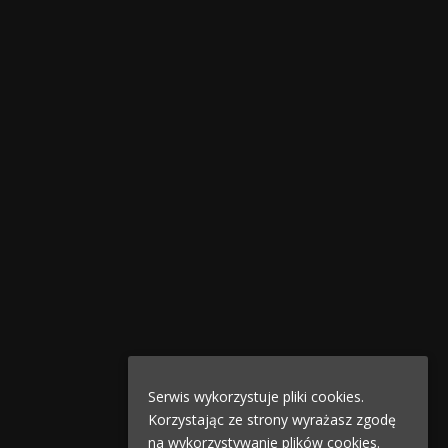
Serwis wykorzystuje pliki cookies.
Korzystając ze strony wyrażasz zgodę
na wykorzystywanie plików cookies.